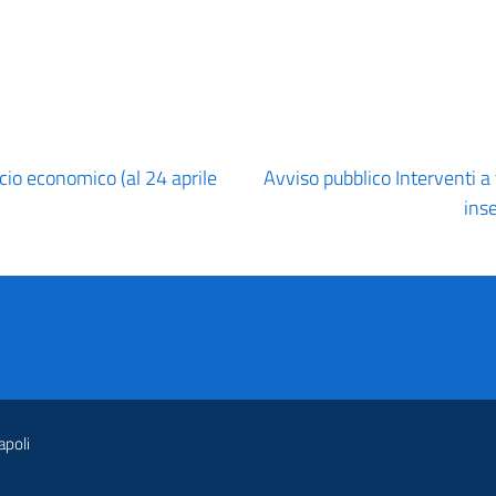
io economico (al 24 aprile
Avviso pubblico Interventi a 
ins
apoli