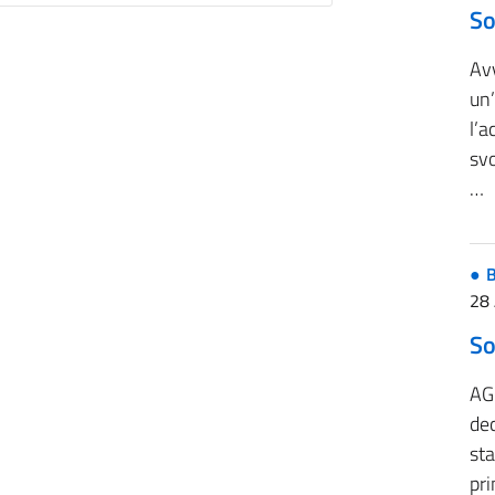
So
Avv
un
l’a
svo
…
B
28 
So
AG
dec
st
pr