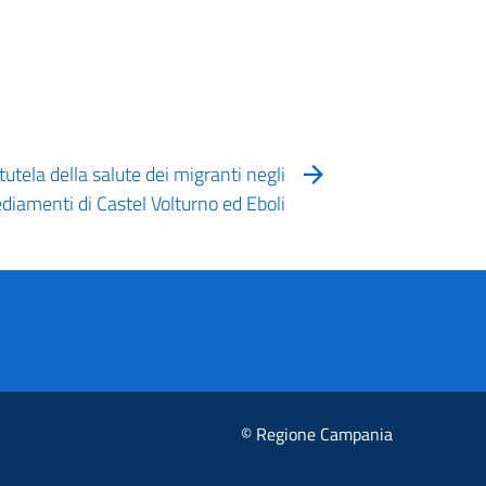
tutela della salute dei migranti negli
ediamenti di Castel Volturno ed Eboli
© Regione Campania