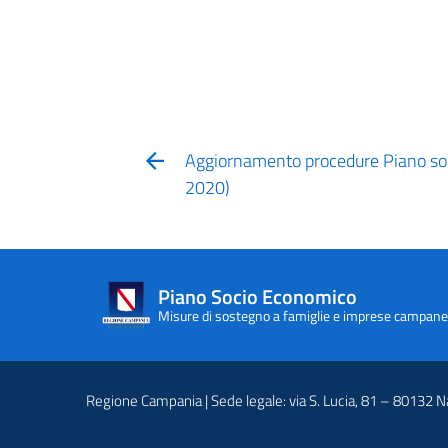
Aggiornamento procedure Piano soc
2020)
Piano Socio Economico
Misure di sostegno a famiglie e imprese campane
Regione Campania | Sede legale: via S. Lucia, 81 – 80132 N