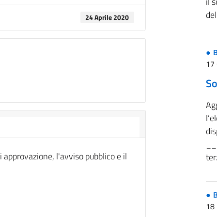
il 
del
24 Aprile 2020
B
17
So
Ag
l’e
dis
__
 approvazione, l'avviso pubblico e il
ter
B
18