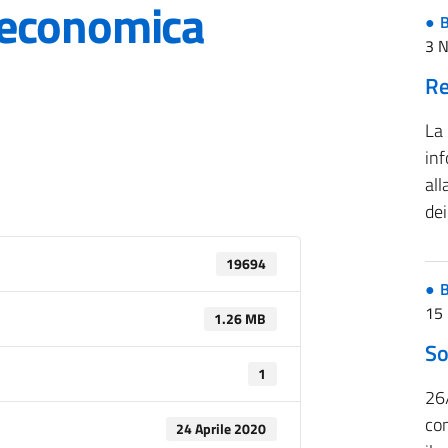
/economica
B
3 
Re
La
inf
all
de
19694
B
15 
1.26 MB
So
1
26
co
24 Aprile 2020