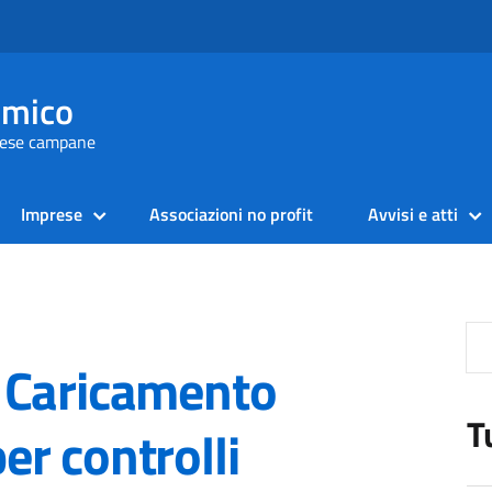
omico
prese campane
Imprese
Associazioni no profit
Avvisi e atti
 Caricamento
T
r controlli