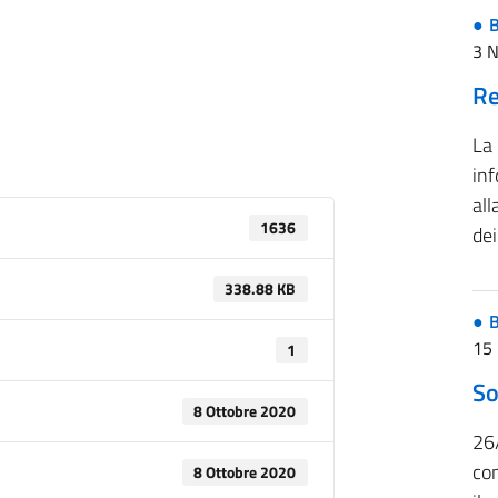
B
3 
Re
La
inf
all
1636
de
338.88 KB
B
15 
1
So
8 Ottobre 2020
26
co
8 Ottobre 2020