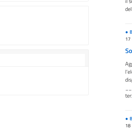
il 
del
B
17
So
Ag
l’e
dis
__
ter
B
18