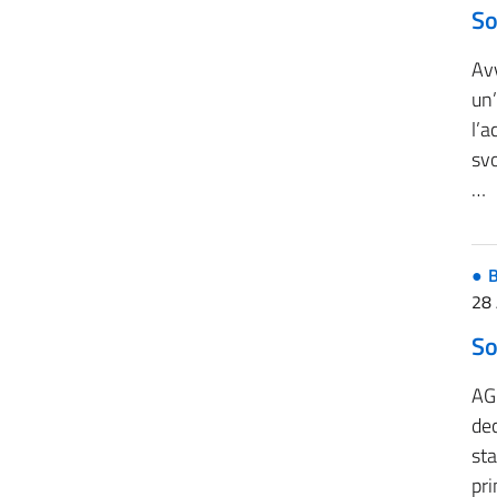
So
Avv
un
l’a
svo
…
B
28 
So
AG
dec
st
pr