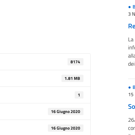
B
3 
Re
La
inf
all
8174
de
1.81 MB
B
15 
1
So
16 Giugno 2020
26
co
16 Giugno 2020