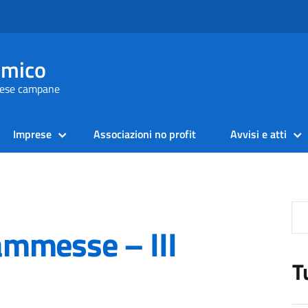
omico
prese campane
Imprese
Associazioni no profit
Avvisi e atti
mmesse – III
T