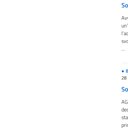
So
Avv
un
l’a
svo
…
B
28 
So
AG
dec
st
pr