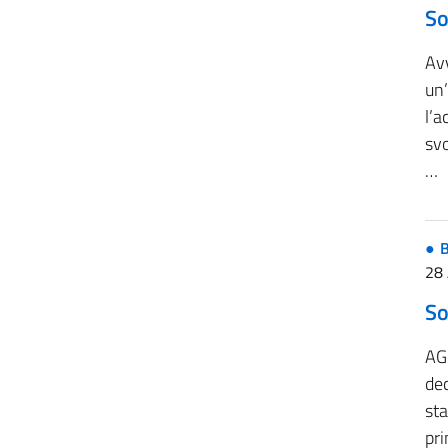
So
Avv
un
l’a
svo
…
B
28 
So
AG
dec
st
pr