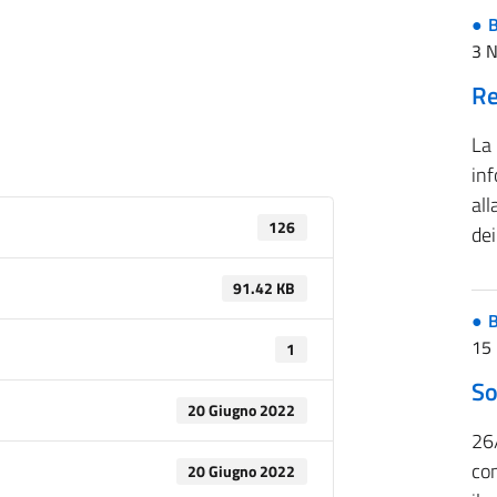
B
3 
Re
La
inf
all
126
de
91.42 KB
B
15 
1
So
20 Giugno 2022
26
co
20 Giugno 2022