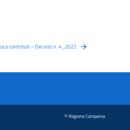
voca contributi – Decreto n. 4_2022
© Regione Campania