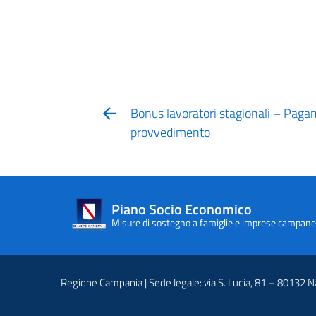
Bonus lavoratori stagionali – Pagam
provvedimento
Piano Socio Economico
Misure di sostegno a famiglie e imprese campane
Regione Campania | Sede legale: via S. Lucia, 81 – 80132 N