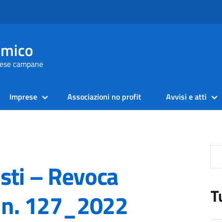
omico
prese campane
Imprese
Associazioni no profit
Avvisi e atti
sti – Revoca
T
o n. 127_2022