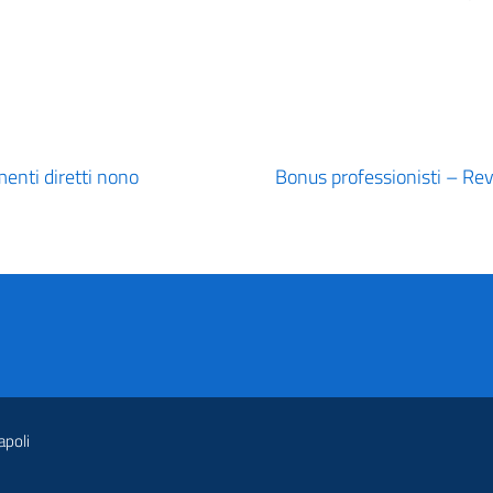
enti diretti nono
Bonus professionisti – Re
apoli