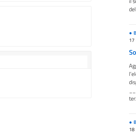
il 
del
B
17
So
Ag
l’e
dis
__
ter
B
18