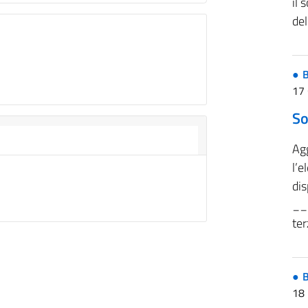
il 
del
B
17
So
Ag
l’e
dis
__
ter
B
18