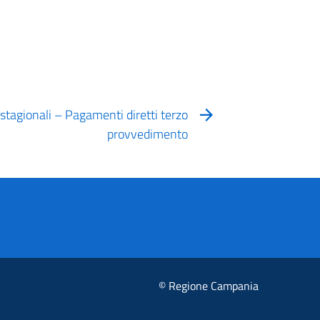
stagionali – Pagamenti diretti terzo
provvedimento
© Regione Campania