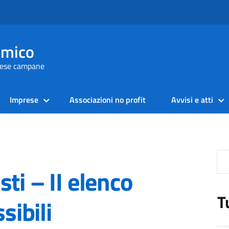
omico
prese campane
Imprese
Associazioni no profit
Avvisi e atti
ti – II elenco
T
ibili