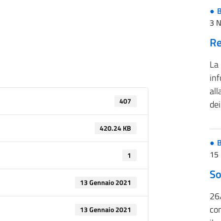
B
3 
Re
La
inf
all
407
de
420.24 KB
B
15 
1
So
13 Gennaio 2021
26
co
13 Gennaio 2021