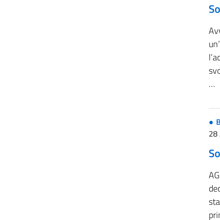
So
Avv
un
l’a
svo
…
B
28 
So
AG
dec
st
pr